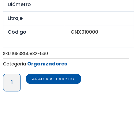
Diámetro
Litraje
Código
GNX010000
SKU
1683850832-530
Organizadores
Categoría
GANCHO
AÑADIR AL CARRITO
PITBULL
P/ROPA
X
24
-
X
48