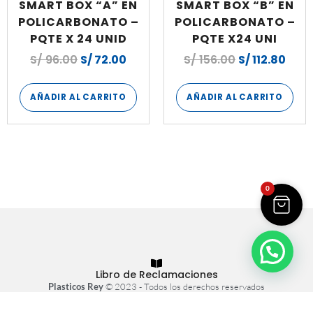
SMART BOX “A” EN
SMART BOX “B” EN
POLICARBONATO –
POLICARBONATO –
PQTE X 24 UNID
PQTE X24 UNI
S/
96.00
S/
72.00
S/
156.00
S/
112.80
AÑADIR AL CARRITO
AÑADIR AL CARRITO
0
Libro de Reclamaciones
Plasticos Rey
© 2023 - Todos los derechos reservados
Tienda virtual hecha con
por
Atrae+