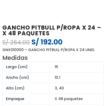
GANCHO PITBULL P/ROPA X 24 –
X 48 PAQUETES
S/
192.00
El
El
S/
264.00
precio
precio
GNX010000 – GANCHO PITBULL P/ROPA X 24 UNID.
original
actual
Medidas
era:
es:
S/ 264.00.
S/ 192.00.
Largo (cm)
15
Ancho (cm)
10.1
Alto (cm)
3, 40
Empaque
X 48 paquetes