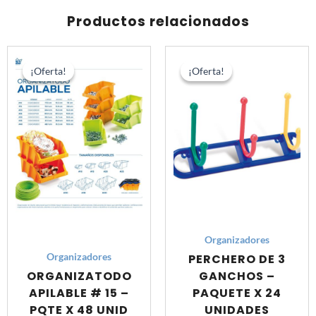
PAQUETES
Productos relacionados
cantidad
El
El
El
El
precio
precio
precio
prec
¡Oferta!
¡Oferta!
¡Oferta!
¡Oferta!
original
actual
original
actu
era:
es:
era:
es:
S/ 249.60.
S/ 192.00.
S/ 168.00.
S/ 11
Organizadores
PERCHERO DE 3
Organizadores
ORGANIZATODO
GANCHOS –
APILABLE # 15 –
PAQUETE X 24
PQTE X 48 UNID
UNIDADES