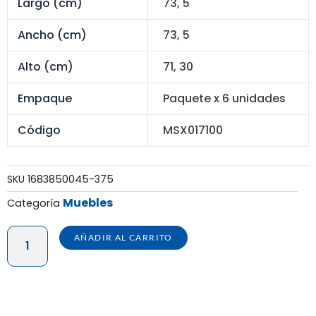
S/ 540.00.
S/ 360.00.
Largo (cm)
73, 5
Ancho (cm)
73, 5
Alto (cm)
71, 30
Empaque
Paquete x 6 unidades
Código
MSX017100
SKU
1683850045-375
Muebles
Categoría
MESA
AÑADIR AL CARRITO
CUADRADA
KINA
BLANCA
-