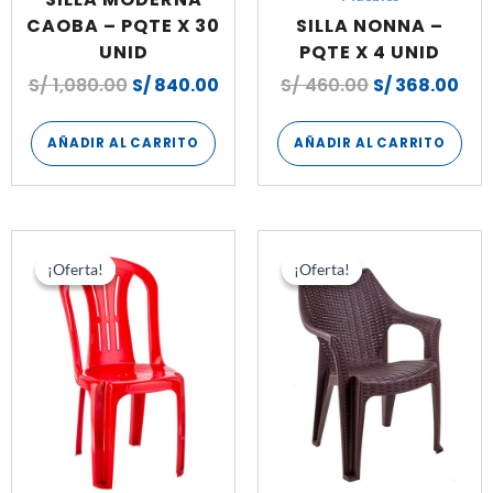
CAOBA – PQTE X 30
SILLA NONNA –
UNID
PQTE X 4 UNID
S/
1,080.00
S/
840.00
S/
460.00
S/
368.00
AÑADIR AL CARRITO
AÑADIR AL CARRITO
El
El
El
El
precio
precio
precio
pre
¡Oferta!
¡Oferta!
¡Oferta!
¡Oferta!
original
actual
original
act
era:
es:
era:
es:
S/ 936.00.
S/ 688.80.
S/ 540.00.
S/ 