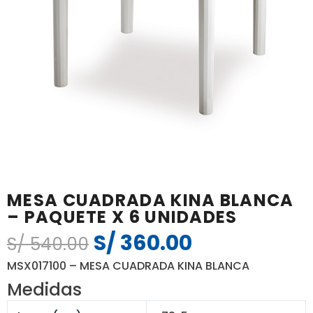
MESA CUADRADA KINA BLANCA
– PAQUETE X 6 UNIDADES
S/
360.00
El
El
S/
540.00
precio
precio
MSX017100 – MESA CUADRADA KINA BLANCA
original
actual
Medidas
era:
es: